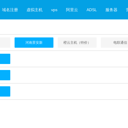
域名注册
虚拟主机
vps
阿里云
ADSL
服务器
河南景安新
橙云主机（特价）
电联通信