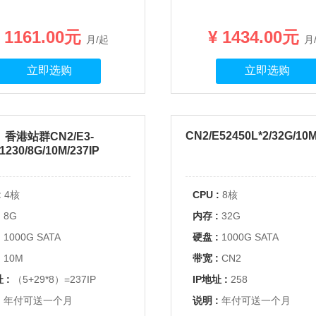
 1161.00元
¥ 1434.00元
月/起
月
立即选购
立即选购
CN2/E52450L*2/32G/10M
香港站群CN2/E3-
1230/8G/10M/237IP
:
4核
CPU :
8核
:
8G
内存 :
32G
:
1000G SATA
硬盘 :
1000G SATA
:
10M
带宽 :
CN2
 :
（5+29*8）=237IP
IP地址 :
258
:
年付可送一个月
说明 :
年付可送一个月