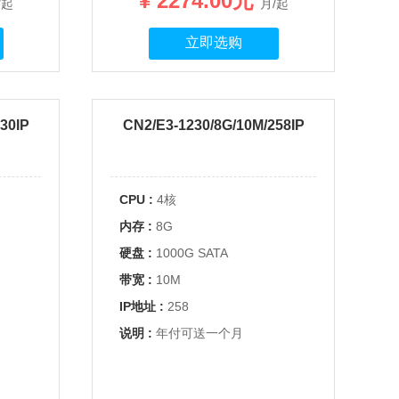
¥ 2274.00元
/起
月/起
立即选购
30IP
CN2/E3-1230/8G/10M/258IP
CPU :
4核
内存 :
8G
硬盘 :
1000G SATA
带宽 :
10M
IP地址 :
258
说明 :
年付可送一个月