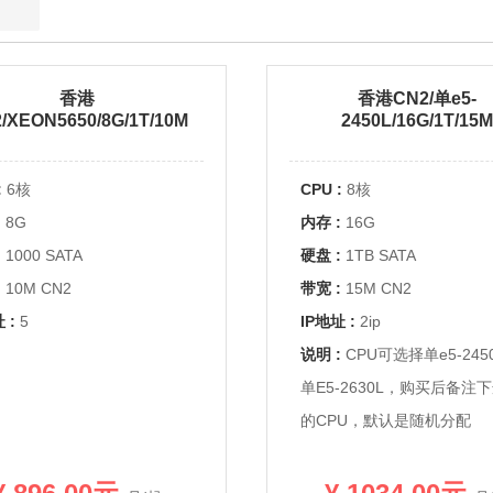
香港
香港CN2/单e5-
/XEON5650/8G/1T/10M
2450L/16G/1T/15M
:
6核
CPU :
8核
:
8G
内存 :
16G
:
1000 SATA
硬盘 :
1TB SATA
:
10M CN2
带宽 :
15M CN2
 :
5
IP地址 :
2ip
:
说明 :
CPU可选择单e5-245
单E5-2630L，购买后备注
的CPU，默认是随机分配