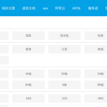
域名注册
虚拟主机
vps
阿里云
ADSL
服务器
高防
宿主机
站群
香港
江苏
韩国
16核
20核
24核
64核
6核
88核
16G
32G
48G