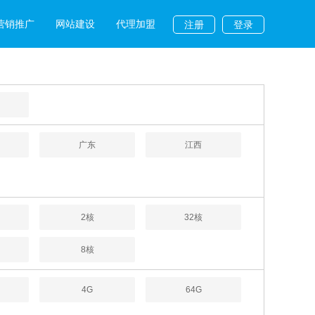
营销推广
网站建设
代理加盟
注册
登录
广东
江西
2核
32核
8核
4G
64G