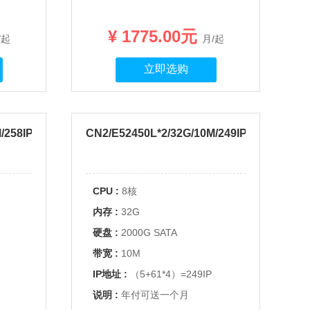
¥ 1775.00元
/起
月/起
立即选购
/258IP
CN2/E52450L*2/32G/10M/249IP
CPU :
8核
内存 :
32G
硬盘 :
2000G SATA
带宽 :
10M
IP地址 :
（5+61*4）=249IP
说明 :
年付可送一个月