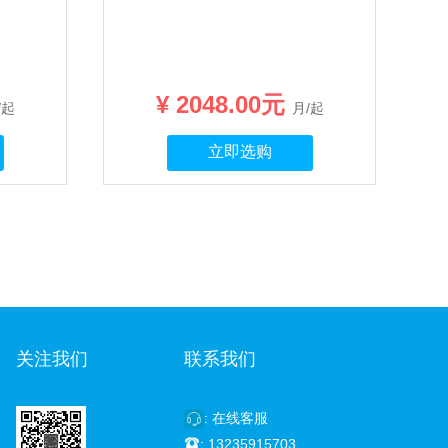
¥ 2048.00元
/起
月/起
立即选购
关注我们
联系我们
: 在线客服

: 13235915703