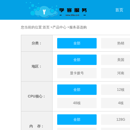
首页
您当前的位置:
首页
>
产品中心
>服务器选购
分类：
全部
热销
全部
美国
地区：
显卡拨号
河南
全部
12核
CPU核心：
48核
4核
全部
128G
内 存：