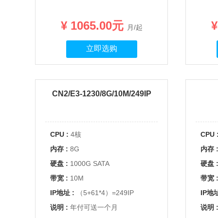
¥ 1065.00元
¥
月/起
立即选购
CN2/E3-1230/8G/10M/249IP
CPU :
4核
CPU 
内存 :
8G
内存 
硬盘 :
1000G SATA
硬盘 
带宽 :
10M
带宽 
IP地址 :
（5+61*4）=249IP
IP地址
说明 :
年付可送一个月
说明 