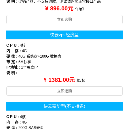
说 明 :
促销产品，不支持退款，测试请购买正常接口产品
¥ 896.00元
年/起
立即选购
快云vps经济型
C P U :
4核
内 存 :
4G
硬 盘 :
40G 系统盘+100G 数据盘
带 宽 :
5M独享
IP地址 :
1个独立IP
说 明 :
¥ 1381.00元
年/起
立即选购
快云豪华型(不支持退)
C P U :
4核
内 存 :
4G
硬 盘 :
200G SAS硬盘