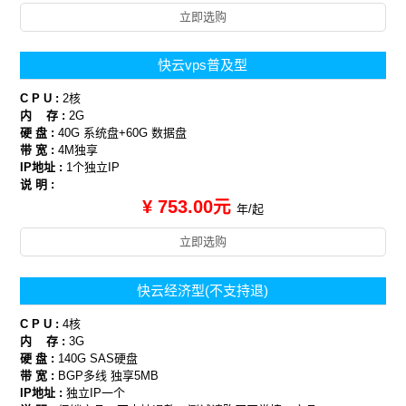
立即选购
快云vps普及型
C P U :
2核
内 存 :
2G
硬 盘 :
40G 系统盘+60G 数据盘
带 宽 :
4M独享
IP地址 :
1个独立IP
说 明 :
¥ 753.00元
年/起
立即选购
快云经济型(不支持退)
C P U :
4核
内 存 :
3G
硬 盘 :
140G SAS硬盘
带 宽 :
BGP多线 独享5MB
IP地址 :
独立IP一个