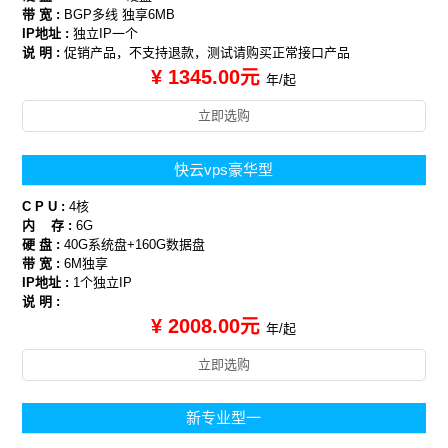
带 宽 :
BGP多线 独享6MB
IP地址 :
独立IP一个
说 明 :
促销产品，不支持退款，测试请购买正常接口产品
¥ 1345.00元
年/起
立即选购
快云vps豪华型
C P U :
4核
内 存 :
6G
硬 盘 :
40G系统盘+160G数据盘
带 宽 :
6M独享
IP地址 :
1个独立IP
说 明 :
¥ 2008.00元
年/起
立即选购
新专业型一