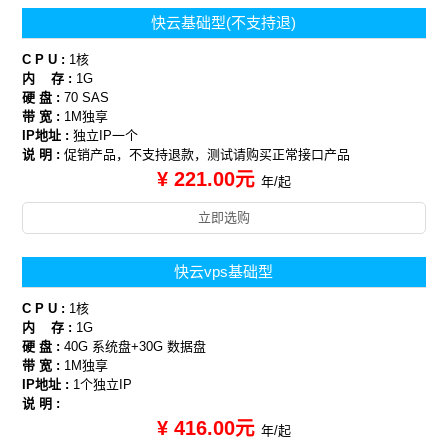
快云基础型(不支持退)
C P U :
1核
内 存 :
1G
硬 盘 :
70 SAS
带 宽 :
1M独享
IP地址 :
独立IP一个
说 明 :
促销产品，不支持退款，测试请购买正常接口产品
¥ 221.00元
年/起
立即选购
快云vps基础型
C P U :
1核
内 存 :
1G
硬 盘 :
40G 系统盘+30G 数据盘
带 宽 :
1M独享
IP地址 :
1个独立IP
说 明 :
¥ 416.00元
年/起