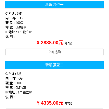
新增强型一
C P U :
6核
内 存 :
5G
硬 盘 :
400G
带 宽 :
8M独享
IP地址 :
1个独立IP
说 明 :
¥ 2888.00元
年/起
立即选购
新增强型二
C P U :
6核
内 存 :
6G
硬 盘 :
600G
带 宽 :
9M独享
IP地址 :
1个独立IP
说 明 :
¥ 4335.00元
年/起