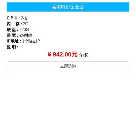
香港特价企业型
C P U :
2核
内 存 :
2G
硬 盘 :
220G
带 宽 :
2M独享
IP地址 :
1个独立IP
说 明 :
¥ 942.00元
年/起
立即选购