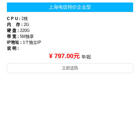
上海电信特价企业型
C P U :
2核
内 存 :
2G
硬 盘 :
220G
带 宽 :
5M独享
IP地址 :
1个独立IP
说 明 :
¥ 797.00元
年/起
立即选购