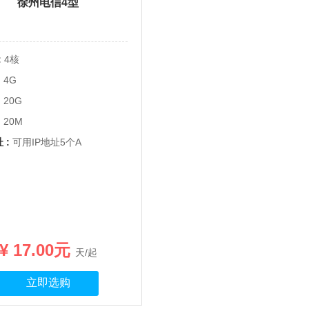
徐州电信4型
:
4核
:
4G
:
20G
:
20M
 :
可用IP地址5个A
¥ 17.00元
天/起
立即选购