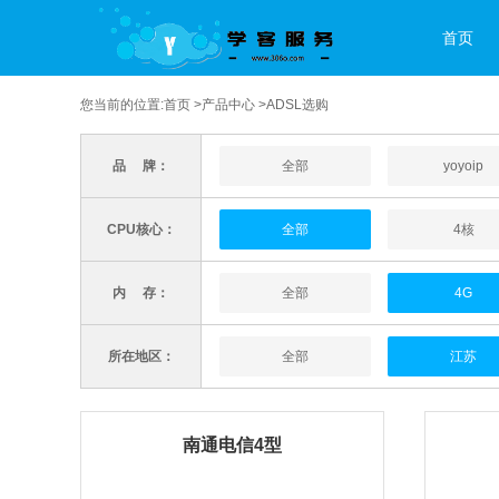
首页
您当前的位置:
首页
>
产品中心
>ADSL选购
品 牌：
全部
yoyoip
CPU核心：
全部
4核
内 存：
全部
4G
所在地区：
全部
江苏
南通电信4型