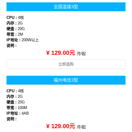
全国混拨3型
CPU :
4核
内存 :
2G
硬盘 :
20G
带宽 :
2M
IP地址 :
200W以上
说明 :
¥ 129.00元
月/起
立即选购
福州电信3型
CPU :
4核
内存 :
2G
硬盘 :
20G
带宽 :
100M
IP地址 :
4AB
说明 :
¥ 129.00元
月/起