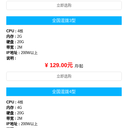
立即选购
全国混拨3型
CPU :
4核
内存 :
2G
硬盘 :
20G
带宽 :
2M
IP地址 :
200W以上
说明 :
¥ 129.00元
月/起
立即选购
全国混拨4型
CPU :
4核
内存 :
4G
硬盘 :
20G
带宽 :
2M
IP地址 :
200W以上