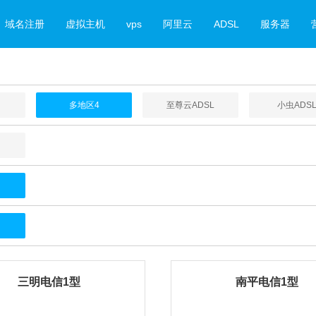
域名注册
虚拟主机
vps
阿里云
ADSL
服务器
多地区4
至尊云ADSL
小虫ADS
三明电信1型
南平电信1型