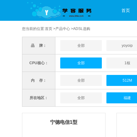
首页
您当前的位置:
首页
>
产品中心
>ADSL选购
品 牌：
全部
yoyoip
CPU核心：
全部
1核
内 存：
全部
512M
所在地区：
全部
福建
宁德电信1型