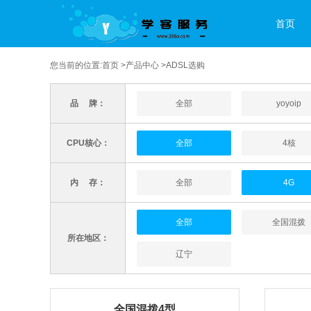
首页
您当前的位置:
首页
>
产品中心
>ADSL选购
品 牌：
全部
yoyoip
CPU核心：
全部
4核
内 存：
全部
4G
全部
全国混拨
所在地区：
辽宁
全国混拨4型