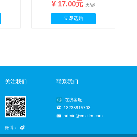
¥ 17.00元
起
天/起
立即选购
关注我们
联系我们
: 在线客服

: 13235915703

: admin@cnxklm.com

微博：