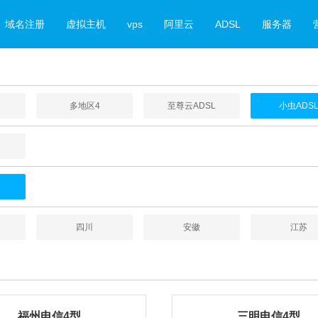
域名注册
虚拟主机
vps
阿里云
ADSL
服务器
多地区4
至尊云ADSL
小虫ADS
四川
安徽
江苏
福州电信4型
三明电信4型