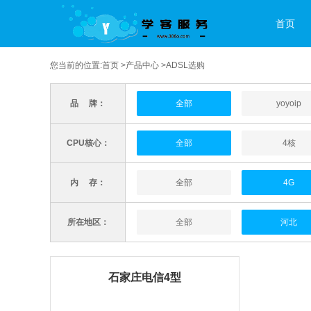
首页
您当前的位置:
首页
>
产品中心
>ADSL选购
品 牌：
全部
yoyoip
CPU核心：
全部
4核
内 存：
全部
4G
所在地区：
全部
河北
石家庄电信4型