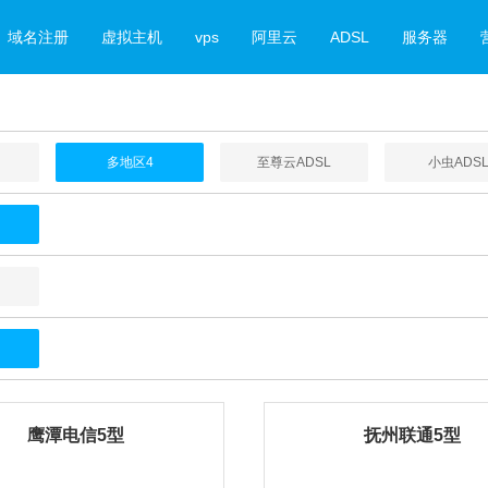
域名注册
虚拟主机
vps
阿里云
ADSL
服务器
多地区4
至尊云ADSL
小虫ADS
鹰潭电信5型
抚州联通5型