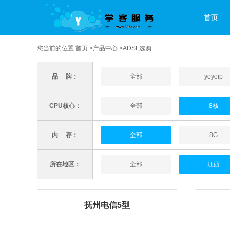
首页
您当前的位置:
首页
>
产品中心
>ADSL选购
品 牌：
全部
yoyoip
CPU核心：
全部
8核
内 存：
全部
8G
所在地区：
全部
江西
抚州电信5型